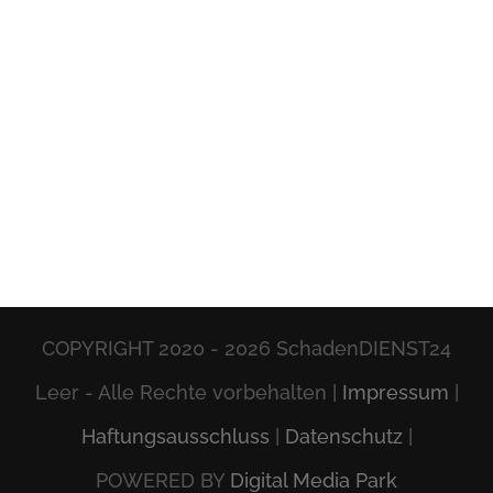
COPYRIGHT 2020 -
2026 SchadenDIENST24
Leer - Alle Rechte vorbehalten |
Impressum
|
Haftungsausschluss
|
Datenschutz
|
POWERED BY
Digital Media Park