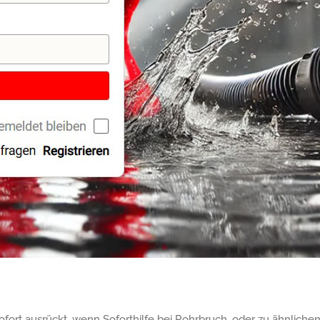
ofort ausrückt, wenn Soforthilfe bei Rohrbruch, oder zu ähnliche