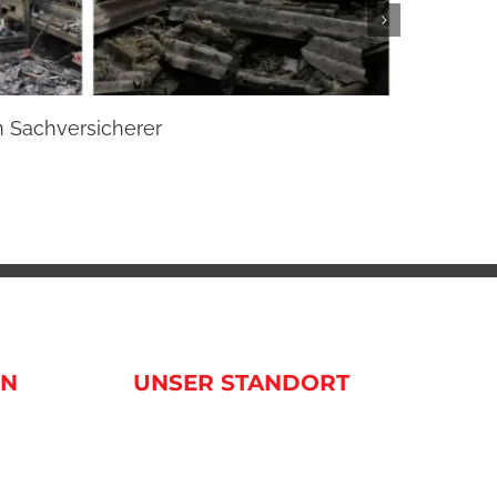
m Sachversicherer
Beste
20. Janua
EN
UNSER STANDORT